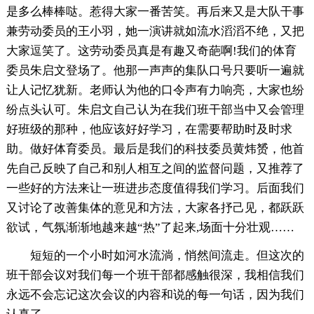
是多么棒棒哒。惹得大家一番苦笑。再后来又是大队干事
兼劳动委员的王小羽，她一演讲就如流水滔滔不绝，又把
大家逗笑了。这劳动委员真是有趣又奇葩啊!我们的体育
委员朱启文登场了。他那一声声的集队口号只要听一遍就
让人记忆犹新。老师认为他的口令声有力响亮，大家也纷
纷点头认可。朱启文自己认为在我们班干部当中又会管理
好班级的那种，他应该好好学习，在需要帮助时及时求
助。做好体育委员。最后是我们的科技委员黄炜赟，他首
先自己反映了自己和别人相互之间的监督问题，又推荐了
一些好的方法来让一班进步态度值得我们学习。后面我们
又讨论了改善集体的意见和方法，大家各抒己见，都跃跃
欲试，气氛渐渐地越来越“热”了起来,场面十分壮观……
短短的一个小时如河水流淌，悄然间流走。但这次的
班干部会议对我们每一个班干部都感触很深，我相信我们
永远不会忘记这次会议的内容和说的每一句话，因为我们