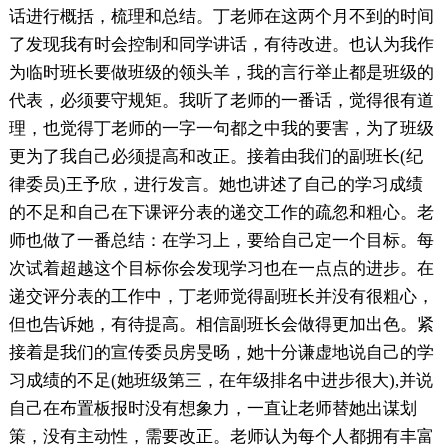
话进行概括，梳理和总结。丁老师在这两个月不到的时间
了发现我有时会控制和同学讲话，有待改进。也认为我作
为临时班长要做班级的领头羊，我的言行举止都是班级的
代表，必须要守规矩。我听了老师的一番话，觉得很有道
理，也觉得丁老师的一字一句都之中我的要害，为了班级
更为了我自己必须提高和改正。接着由我们的副班长(纪
律委员)王予欣，进行发言。她也讲述了自己的学习成绩
的不足和自己在下课评分表的递交工作的疏忽和粗心。老
师也做了一番总结：在学习上，要给自己定一个目标。每
次试着超越这个目标你会发现学习也在一点点的进步。在
递交评分表的工作中，丁老师觉得副班长并没有很粗心，
但也告诉她，有待提高。相信副班长会做得更加出色。紧
接着是我们的宣传委员房旻旸，她十分谦虚地说自己的学
习成绩的不足(她班级第三，在年级排名中进步很大),并说
自己在布置板报时没有想象力，一直让老师替她出谋划
策，没有主动性，需要改正。老师认为每个人都拥有丰富