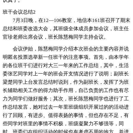
认真了。
班干会议总结2
7月3日晚，在12—106教室，地信本161班召开了期末
总结和班委改选大会，其班级全体成员参加会议，班主任
官珍老师出席会议，班长陈慧梅同学主持会议。
会议伊始，陈慧梅同学介绍本次班会的主要内容并说
明匿名投票选举新一任班干的注意事项。首先，由本学年
的各位班干们进行对大三一年来的工作总结，其中，生活
委张艺同学对上一年的班会开支情况进行了说明；副班长
梁楚同学上台发言总结时说到，作为副班长，发挥了为班
长辅助相关工作的得力助手作用，自己负责的工作也有尽
力为同学们做好服务；其次，班长陈慧梅同学也进行了工
作总结发言，她对过去一年里班级组织开展过的的活动进
行了回顾，有进步、值得表扬的事情，但也存在不足，有
些同学对班里的事情不积极，班级凝聚力不够强等，同
时，班委们在组织活动的时候也有考虑不周的地方，并进