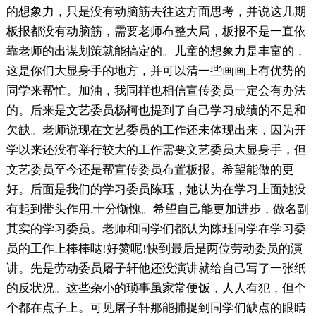
的想象力，只是没有动脑筋去往这方面思考，并说这几期
板报都没有动脑筋，需要老师布整大局，板报不是一直依
靠老师的出谋划策就能搞定的。儿童的想象力是丰富的，
这是你们大显身手的地方，并可以清一些画画上有优势的
同学来帮忙。加油，我同样也相信宣传委员一定会有办法
的。后来是文艺委员杨柯也提到了自己学习成绩的不足和
欠缺。老师说现在文艺委员的工作还未体现出来，因为开
学以来还没有举行较大的工作需要文艺委员大显身手，但
文艺委员至今还是帮宣传委员布置板报。希望能做的更
好。后面是我们的学习委员陈珏，她认为在学习上面她没
有起到带头作用,十分惭愧。希望自己能更加进步，做名副
其实的学习委员。老师和同学们都认为陈珏同学在学习委
员的工作上棒棒哒!好赞呢!快到最后是两位劳动委员的演
讲。先是劳动委员屠子轩他还没演讲就给自己写了一张纸
的反状况。这些杂小的琐事虽家常便饭，人人有犯，但个
个都在点子上。可见屠子轩那能捕捉到同学们缺点的眼睛