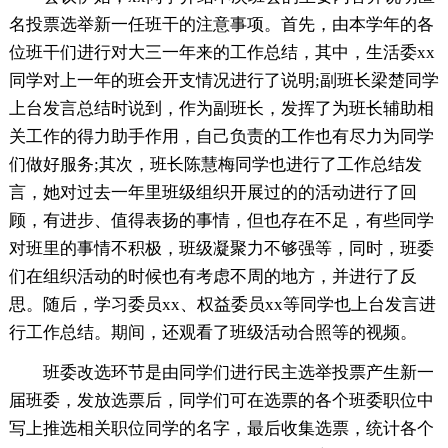
名投票选举新一任班干的注意事项。首先，由本学年的各
位班干们进行对大三一年来的工作总结，其中，生活委xx
同学对上一年的班会开支情况进行了说明;副班长梁楚同学
上台发言总结时说到，作为副班长，发挥了为班长辅助相
关工作的得力助手作用，自己负责的工作也有尽力为同学
们做好服务;其次，班长陈慧梅同学也进行了工作总结发
言，她对过去一年里班级组织开展过的的活动进行了回
顾，有进步、值得表扬的事情，但也存在不足，有些同学
对班里的事情不积极，班级凝聚力不够强等，同时，班委
们在组织活动的时候也有考虑不周的地方，并进行了反
思。随后，学习委员xx、权益委员xx等同学也上台发言进
行工作总结。期间，还观看了班级活动合照等的视频。
班委改选环节是由同学们进行民主选举投票产生新一
届班委，发放选票后，同学们可在选票的各个班委职位中
写上推选相关职位同学的名字，最后收集选票，统计各个