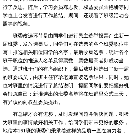
行了反思。随后，学习委员邓志发、权益委员陆艳娇等同
学也上台发言进行工作总结。期间，还观看了班级活动合
照等的视频。
班委改选环节是由同学们进行民主选举投票产生新一
届班委，发放选票后，同学们可在选票的各个班委职位中
写上推选相关职位同学的名字，最后收集选票，统计各个
班干职位的推选人名单及得票数，票数最高者则成功当
选。通过班干们的有序组织下，最后成功推选出了新一届
的班委成员，由班主任官珍老师宣读选票结果，同时，她
也对班里的情况进行了总结说明，提醒同学们要把握好机
会锻炼自己；新推选出的班委名单将在班群里公式三天，
有异议的向权益委员提出。
有总结才会有进步，及时发现问题并解决问题，积极
为班里的事情做好相关工作，给同学们带来更好的服务，
地信本161班的班委们秉承着这样的品质一直在努力着，