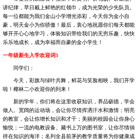
讲纪律，早日戴上鲜艳的红领巾，成为光荣的少先队员。
每一位都能为我们金山小学增光添彩，今天你为金小自
豪，明天金小为你骄傲！最后，衷心地祝愿你们每天都能
够开开心心地学习，体验知识带给我们的无穷乐趣，快快
乐乐地成长，成为幸福而自豪的金小学生！
一年级新生入学欢迎词5
同学们：
今天，彩旗与绿叶共舞，鲜花与笑脸相映，我们开学
啦！椰林二小欢迎你的到来！
新的学年，你们将在这里收获知识，养品砺德，学会
做人。宽阔的运动场，会让你尽情挥洒汗水和激情；明亮
的教室，会让你增长知识和才干；美丽的校园会让你身心
愉悦；一流的电教设备、藏书上万的图书室，让你尽情徜
徉在知识的海洋；名列全县前茅的教学质量将为你健康成