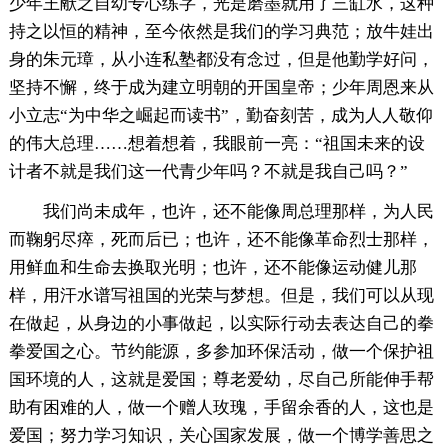
少年王献之自幼专心练字，光是磨墨就用了三缸水，这种
持之以恒的精神，至今依然是我们的学习典范；放牛娃出
身的朱元璋，从小连私塾都没有念过，但是他勤学好问，
坚持不懈，终于成为建立明朝的开国皇帝；少年周恩来从
小立志“为中华之崛起而读书”，勤奋刻苦，成为人人敬仰
的伟大总理……想着想着，我眼前一亮：“祖国未来的设
计者不就是我们这一代青少年吗？不就是我自己吗？”
我们尚未成年，也许，还不能像周总理那样，为人民
而鞠躬尽瘁，死而后已；也许，还不能像革命烈士那样，
用鲜血和生命去换取光明；也许，还不能像运动健儿那
样，用汗水谱写祖国的光荣与梦想。但是，我们可以从现
在做起，从身边的小事做起，以实际行动去表达自己的拳
拳爱国之心。节约能源，多参加环保活动，做一个保护祖
国环境的人，这就是爱国；尊老爱幼，尽自己所能伸手帮
助有困难的人，做一个赠人玫瑰，手留余香的人，这也是
爱国；努力学习知识，关心国家发展，做一个博学善思之